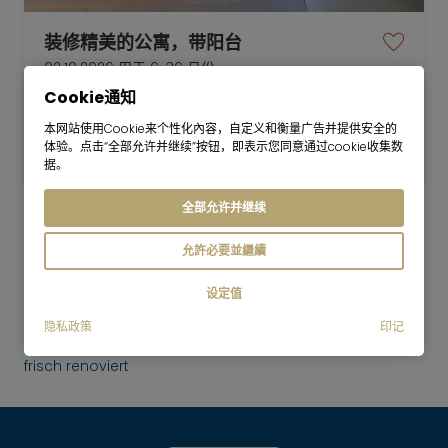
装修精美的公寓，带阳台
02.10.2026 用于 6-36 月份
Cookie通知
1.5 房间
37 平方米
本网站使用Cookie来个性化內容，自定义和衡量广告并提供安全的
1,600
慕尼黑-Au-Haidhausen
体验。点击“全部允许并继续”按钮，即表示您同意通过cookie收集数
每月欧元
据。
全部允许并继续
允許必要並繼續
Mr. Lodge
向上
设定值
租房
隐私政策
印记
Top möblierte Dachgeschosswohnung -
frisch renoviert