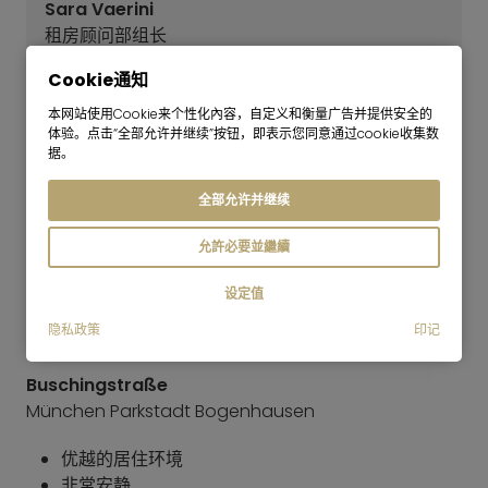
Sara Vaerini
租房顾问部组长
还没有找到合适的公寓吗？
Cookie通知
我們的租賃團隊很樂意為您提供搜尋協助。請致電
本网站使用Cookie来个性化內容，自定义和衡量广告并提供安全的
+49 89 3408 230 或填寫我們的搜尋查詢表。我們
体验。点击“全部允许并继续”按钮，即表示您同意通过cookie收集数
据。
將盡快與您聯繫。此外，我們也提供週六預約服
務。
全部允许并继续
提出搜索请求
允許必要並繼續
设定值
物体的地理位置
隐私政策
印记
Buschingstraße
München Parkstadt Bogenhausen
优越的居住环境
非常安静