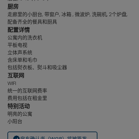
厨房
走廊里的小厨台, 带窗户, 冰箱 , 微波炉, 洗碗机, 2个炉盘,
配备齐全的餐具和厨具
配置详情
公寓内的洗衣机
平板电视
立体声系统
含床单和毛巾
包括熨衣板、熨斗和吸尘器
互联网
WIFI
统一的互联网费率
费用包括在租金里
特别活动
明亮的公寓
小阳台
房东确认书（WGB）将被签发。