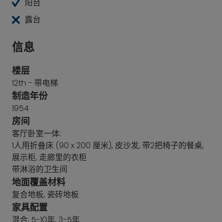
阳台
露台
信息
楼层
12th - 带电梯
制造年份
1954
房间
客厅卧室一体:
1人用折叠床 (90 x 200 厘米), 皮沙发, 带2把椅子的餐桌,
展示柜, 走廊里的衣柜
带淋浴的卫生间
地面覆盖材料
复合地板, 瓷砖地板
家具配置
混合, 5-10年, 3-5年