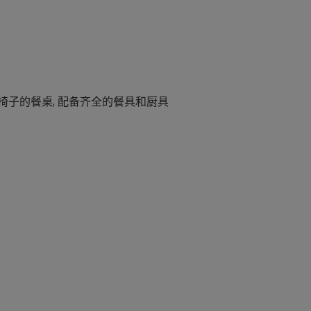
带4把椅子的餐桌, 配备齐全的餐具和厨具