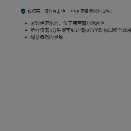
已核实：该公寓由Mr. Lodge亲自参观并拍照。
紧邻伊萨尔河，位于弗劳赫尔休闲区
步行仅需5分钟即可到达海拉布伦动物园和全球最大的
绿意盎然的景致