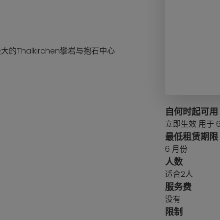
Thalkirchen攀岩与抱石中心
自何时起可用
立即生效 用于 6
最低租赁期限
6 月份
人数
适合2人
服务费
没有
限制