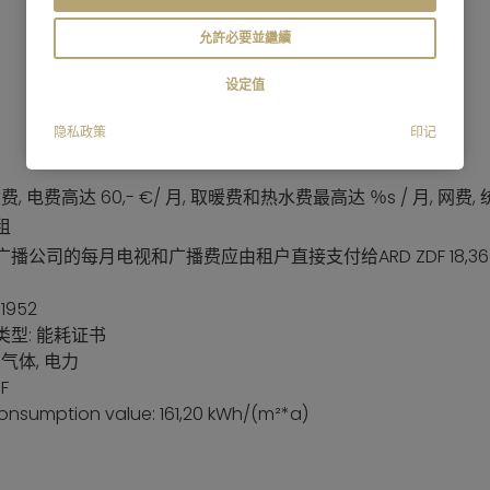
允許必要並繼續
设定值
隐私政策
印记
杂费, 电费高达 60,- €/ 月, 取暖费和热水费最高达 ％s / 月, 
租
播公司的每月电视和广播费应由租户直接支付给ARD ZDF 18,3
1952
型: 能耗证书
 气体, 电力
F
onsumption value: 161,20 kWh/(m²*a)