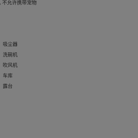
, 不允许携带宠物
吸尘器
洗碗机
吹风机
车库
露台