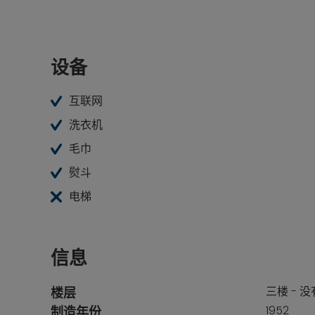
设备
互联网
洗衣机
毛巾
熨斗
电梯
信息
三楼 - 
楼层
1952
制造年份