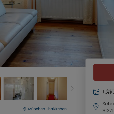
1 房
Schä
München Thalkirchen
8137