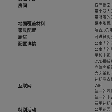
客厅卧室
房间
带小双人床的
带淋浴的
镶木地板,
地面覆盖材料
混合, 好,
家具配置
可进餐厨房
厨房
公寓内的
配置详情
公寓内的
平板电视
DVD播放
立体声系
含床单和
包括熨衣
WIFI
互联网
统一的互联
统一的电
费用包括
公用花园
特别活动