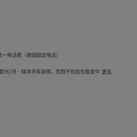
网费, 统一电话费（德国固定电话）
6欧元/月 - 除非另有说明，否则不包括在租金中:
更多