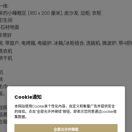
一体:
小睡眠区 (180 x 200 厘米), 皮沙发, 边柜, 衣柜
卫生间
 石材地面
 非常好
, 带窗户, 电烤箱, 电磁炉, 冰箱/冰柜组合, 洗碗机, 微波炉, 
洗衣机
烘干机
机
统
毛巾
板、熨斗和吸尘器
Cookie通知
本网站使用Cookie来个性化內容，自定义和衡量广告并提供安全
网费率（最高 50 Mbit/s）
的体验。点击“全部允许并继续”按钮，即表示您同意通过cookie收
话费率（德国固定电话）
集数据。
在租金里
全部允许并继续