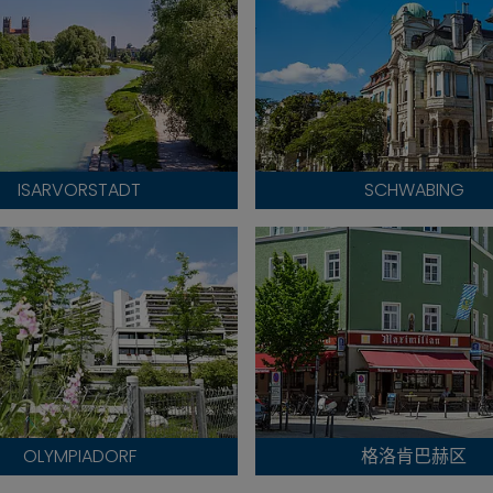
ISARVORSTADT
SCHWABING
OLYMPIADORF
格洛肯巴赫区