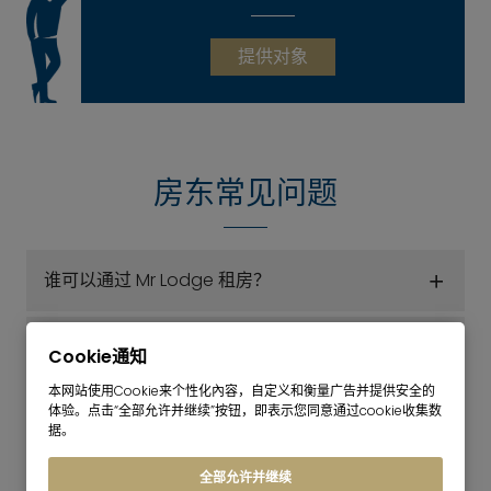
提供对象
房东常见问题
谁可以通过 Mr Lodge 租房？
谁来决定哪些租户可以入住？
Cookie通知
本网站使用Cookie来个性化內容，自定义和衡量广告并提供安全的
作为房东，通过 Mr Lodge 出租公寓需要多少费用？
体验。点击“全部允许并继续”按钮，即表示您同意通过cookie收集数
据。
在租期内，Lodge 先生是否还负责照看租户？
全部允许并继续