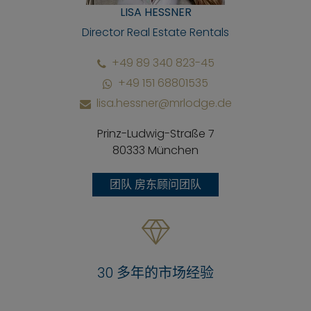
LISA HESSNER
Director Real Estate Rentals
+49 89 340 823-45
+49 151 68801535
lisa.hessner@mrlodge.de
Prinz-Ludwig-Straße 7
80333 München
团队 房东顾问团队
30 多年的市场经验