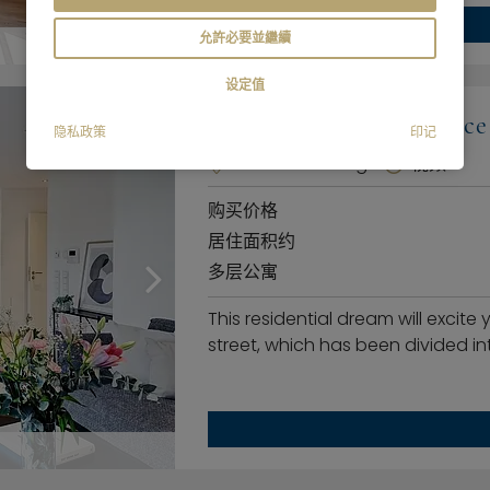
允許必要並繼續
设定值
Ismaning: A dream place 
隐私政策
印记
85737 Ismaning
视频
购买价格
居住面积约
多层公寓
This residential dream will excite 
street, which has been divided int