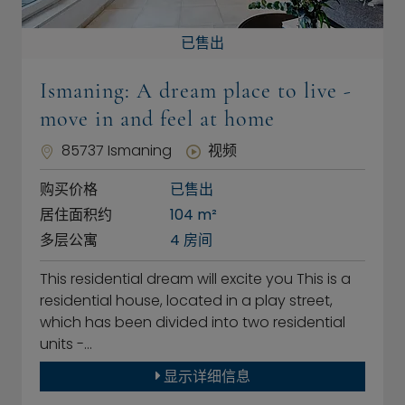
已售出
Ismaning: A dream place to live -
move in and feel at home
85737 Ismaning
视频
购买价格
已售出
居住面积约
104 m²
多层公寓
4 房间
This residential dream will excite you This is a
residential house, located in a play street,
which has been divided into two residential
units -…
显示详细信息