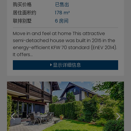
购买价格
已售出
居住面积约
178 m²
联排别墅
6 房间
Move in and feel at home This attractive
semi-detached house was built in 2015 in the
energy-efficient KFW 70 standard (EnEV 2014).
It offers…
显示详细信息