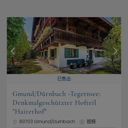
已售出
Gmund/Dürnbach -Tegernsee:
Denkmalgeschützter Hofteil
"Hairerhof"
83703 Gmund/Dürnbach
视频