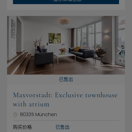
已售出
Maxvorstadt: Exclusive townhouse
with atrium
80335 München
购买价格
已售出