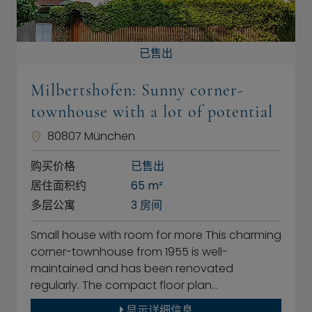
已售出
Milbertshofen: Sunny corner-
townhouse with a lot of potential
80807 München
购买价格
已售出
居住面积约
65 m²
多层公寓
3 房间
Small house with room for more This charming
corner-townhouse from 1955 is well-
maintained and has been renovated
regularly. The compact floor plan…
显示详细信息