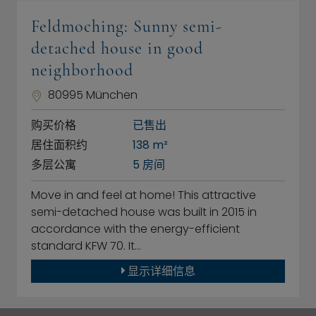
Feldmoching: Sunny semi-
detached house in good
neighborhood
80995 München
购买价格
已售出
居住面积约
138 m²
多层公寓
5 房间
Move in and feel at home! This attractive
semi-detached house was built in 2015 in
accordance with the energy-efficient
standard KFW 70. It…
显示详细信息