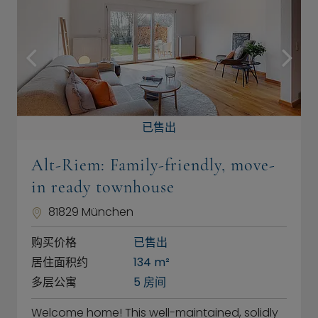
已售出
Alt-Riem: Family-friendly, move-
in ready townhouse
81829 München
购买价格
已售出
居住面积约
134 m²
多层公寓
5 房间
Welcome home! This well-maintained, solidly