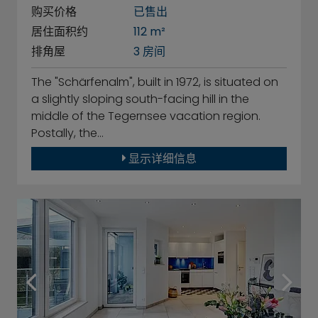
购买价格
已售出
居住面积约
112 m²
排角屋
3 房间
The "Schärfenalm", built in 1972, is situated on
a slightly sloping south-facing hill in the
middle of the Tegernsee vacation region.
Postally, the…
显示详细信息