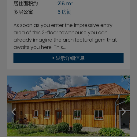
居住面积约
218 m²
多层公寓
5 房间
As soon as you enter the impressive entry
area of this 3-floor townhouse you can
already imagine the architectural gem that
awaits you here. This…
显示详细信息