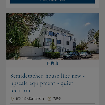
已售出
Semidetached house like new -
upscale equipment - quiet
location
81243 München
视频