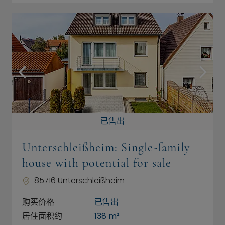
已售出
Unterschleißheim: Single-family
house with potential for sale
85716 Unterschleißheim
购买价格
已售出
居住面积约
138 m²