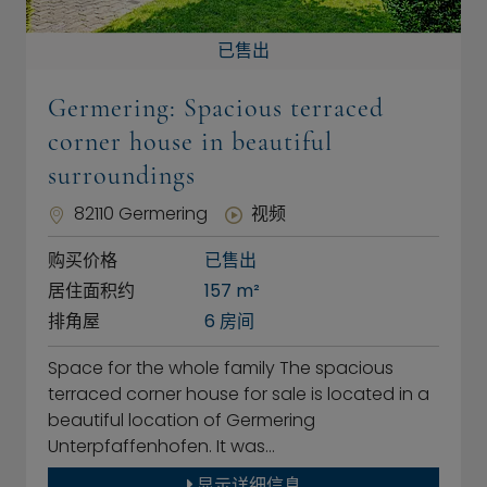
已售出
Germering: Spacious terraced
corner house in beautiful
surroundings
82110 Germering
视频
购买价格
已售出
居住面积约
157 m²
排角屋
6 房间
Space for the whole family The spacious
terraced corner house for sale is located in a
beautiful location of Germering
Unterpfaffenhofen. It was…
显示详细信息