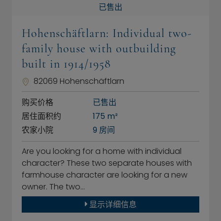
已售出
Hohenschäftlarn: Individual two-
family house with outbuilding
built in 1914/1958
82069 Hohenschäftlarn
购买价格
已售出
居住面积约
175 m²
农家小院
9 房间
Are you looking for a home with individual
character? These two separate houses with
farmhouse character are looking for a new
owner. The two…
显示详细信息