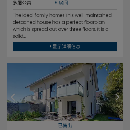
多层公寓
5 房间
The ideal family home! This well-maintained
detached house has a perfect floorplan
which is spread out over three floors. It is a
solid…
显示详细信息
已售出