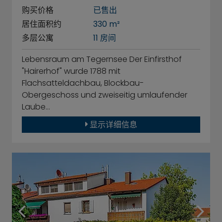
购买价格
已售出
居住面积约
330 m²
多层公寓
11 房间
Lebensraum am Tegernsee Der Einfirsthof
"Hairerhof" wurde 1788 mit
Flachsatteldachbau, Blockbau-
Obergeschoss und zweiseitig umlaufender
Laube…
显示详细信息