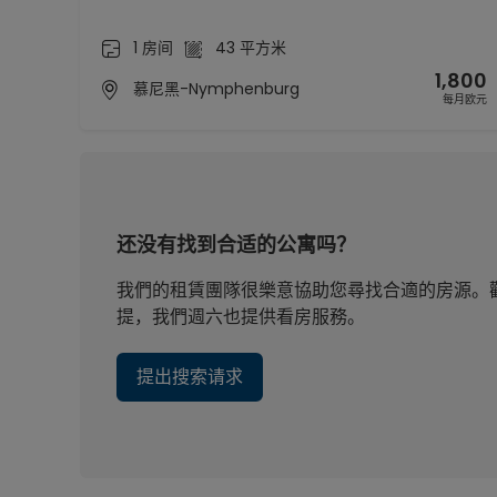
1 房间
43 平方米
1,800
慕尼黑-Nymphenburg
每月欧元
还没有找到合适的公寓吗？
我們的租賃團隊很樂意協助您尋找合適的房源。歡迎致
提，我們週六也提供看房服務。
提出搜索请求