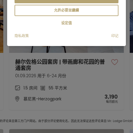
允許必要並繼續
设定值
隐私政策
印记
赫尔佐格公园套房 | 带画廊和花园的普
通套房
01.09.2026 用于 6-24 月份
1.5 房间
55 平方米
3,190
慕尼黑-Herzogpark
每月欧元
的评论来自第三方门户网站。由于部分评论使用化名，因此无法保证这些评论来自 Mr. Lodge GmbH