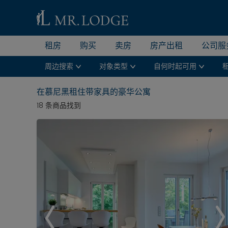
租房
购买
卖房
房产出租
公司服
周边搜索
对象类型
自何时起可用
在慕尼黑租住带家具的豪华公寓
18 条商品找到