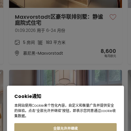
Maxvorstadt区豪华联排别墅：静谧
庭院式住宅
01.09.2026 用于 6-24 月份
5 房间
183 平方米
8,600
慕尼黑-Maxvorstadt
每月欧元
Cookie通知
本网站使用Cookie来个性化內容，自定义和衡量广告并提供安全
的体验。点击“全部允许并继续”按钮，即表示您同意通过cookie收
集数据。
全部允许并继续