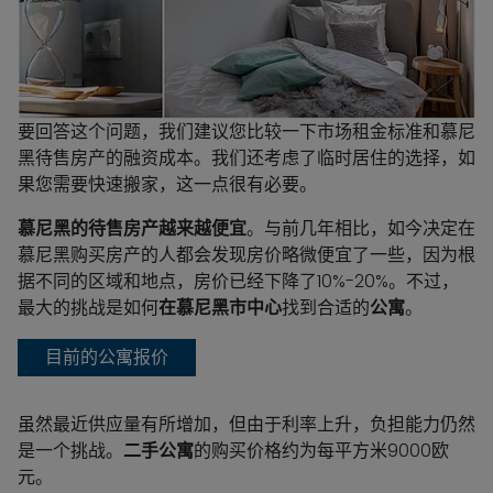
要回答这个问题，我们建议您比较一下市场租金标准和慕尼
黑待售房产的融资成本。我们还考虑了临时居住的选择，如
果您需要快速搬家，这一点很有必要。
慕尼黑的待售房产越来越便宜
。与前几年相比，如今决定在
慕尼黑购买房产的人都会发现房价略微便宜了一些，因为根
据不同的区域和地点，房价已经下降了10%-20%。不过，
最大的挑战是如何
在慕尼黑市中心
找到合适的
公寓
。
目前的公寓报价
虽然最近供应量有所增加，但由于利率上升，负担能力仍然
是一个挑战。
二手公寓
的购买价格约为每平方米9000欧
元。