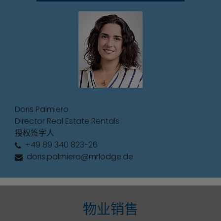
Doris Palmiero
Director Real Estate Rentals
授权签字人
+49 89 340 823-26
doris.palmiero@mrlodge.de
物业销售