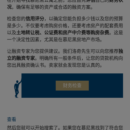
在开始寻找慕尼黑公寓之前，您应首先
评估
自己的
财务状
况
，确保有足够的资产或合适的融资方案。
检查您的
信用评分
，以确定您能负担多少钱以及您的预算
是多少。不仅要考虑购房价格，还要考虑房产的配套费用
以及
土地转让税、公证费和房产中介费等购房杂费
。这是
一个决定性因素，尤其是在慕尼黑房地产市场。
让融资专家为您提供建议。我们洛奇先生可以向您推荐
独
立的融资专家
。明确所有一般条件后，让您的贷款机构向
您出具融资确认书。卖家就会发现您是认真的。
财务检查
查看
然后您就可以开始搜索了。如果您在慕尼黑找到了符合您