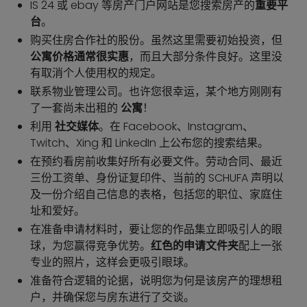
IS 24 或 ebay 等房产门户网站是您搜索房产的
重要平
台
。
购买住房合作社的股份。虽然这里需要初始投资，但
公寓价格通常很实惠
，而且大部分条件良好。这里没
有取消个人使用权的规定。
联系物业管理公司。也许您很幸运，某个地方刚刚有
了一套尚未出租的
公寓
！
利用
社交媒体
。在 Facebook、Instagram、
Twitch、Xing 和 LinkedIn 上公布您的搜索结果。
在预约看房前收集好所有必要文件。劳动合同、最近
三份工资单、身份证复印件、当前的 SCHUFA 声明以
及一份介绍自己信息的表格，包括您的职位、家庭住
址和爱好。
在准备申请材料时，要让您的作品集立即吸引人的眼
球，为您赢得竞争优势。
红色的申请文件夹
配上一张
专业的照片，这样会更吸引眼球。
准备符合逻辑的论据，说明您为何是该房产的理想租
户，并确保您与房东进行了交谈。