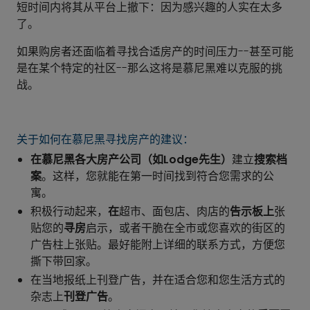
短时间内将其从平台上撤下：因为感兴趣的人实在太多
了。
如果购房者还面临着寻找合适房产的时间压力--甚至可能
是在某个特定的社区--那么这将是慕尼黑难以克服的挑
战。
关于如何在慕尼黑寻找房产的建议：
在慕尼黑各大房产公司（如Lodge先生）
建立
搜索档
案
。这样，您就能在第一时间找到符合您需求的公
寓。
积极行动起来，
在
超市、面包店、肉店的
告示板上
张
贴您的
寻房
启示，或者干脆在全市或您喜欢的街区的
广告柱上张贴。最好能附上详细的联系方式，方便您
撕下带回家。
在当地报纸上刊登广告，并在适合您和您生活方式的
杂志上
刊登广告
。