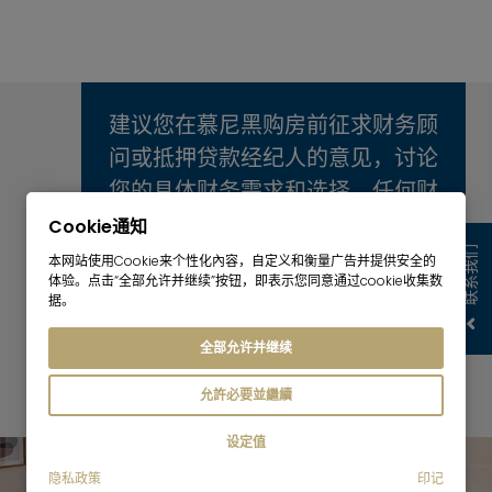
建议您在慕尼黑购房前征求财务顾
问或抵押贷款经纪人的意见，讨论
您的具体财务需求和选择。任何财
务决策都应该经过深思熟虑，并根
Cookie通知
联系我们
据您的个人情况量身定制。
本网站使用Cookie来个性化內容，自定义和衡量广告并提供安全的
体验。点击“全部允许并继续”按钮，即表示您同意通过cookie收集数
据。
您的融资
全部允许并继续
允許必要並繼續
设定值
隐私政策
印记