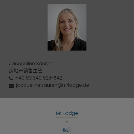
Jacqueline Sauren
房地产销售主管
+49 89 340 823-542
jacqueline.sauren@mrlodge.de
Mr. Lodge
租房