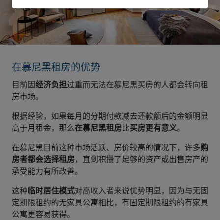
在慕尼黑租房的优势
目前因
经济负担
过重而无法在慕尼黑买房的人都会转向租
房市场。
根据经验，如果每月的分期付款减去还款额后的金额明显
高于月租金，那么
在慕尼黑租房
比
买房更有意义
。
在慕尼黑目前这种市场活跃、房价较高的情况下，许多
购
房者都会选择租房
，直到积攒了足够的资产或出售房产的
承受能力有所改善。
这种
临时居住模式
对高收入者来说优势明显，因为与无固
定期限租约的无家具公寓相比，有固定期限租约的有家具
公寓更容易获得。