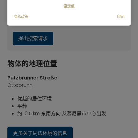
+49 89 3408 230 或填寫我們的搜尋查詢表。我們
设定值
將盡快與您聯繫。此外，我們也提供週六預約服
隐私政策
印记
務。
提出搜索请求
物体的地理位置
Putzbrunner Straße
Ottobrunn
优越的居住环境
平静
约 10,5 km 东南方向 从慕尼黑市中心出发
更多关于周边环境的信息