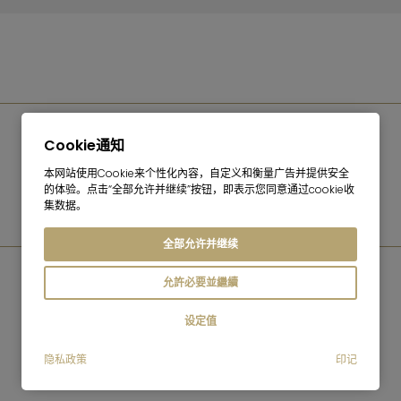
Cookie通知
餐饮业
本网站使用Cookie来个性化內容，自定义和衡量广告并提供安全
邻村的啤酒花园、客栈、糕点店和冰淇淋店
的体验。点击“全部允许并继续”按钮，即表示您同意通过cookie收
集数据。
全部允许并继续
允許必要並繼續
设定值
您想...
隐私政策
印记