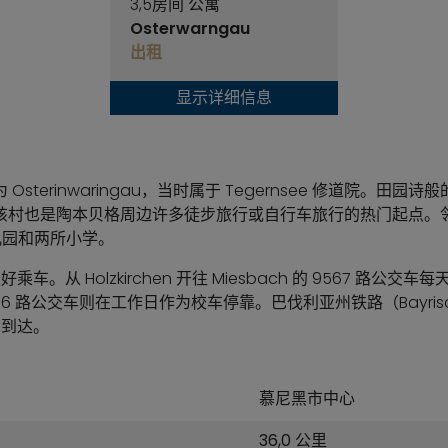
3,5房间 公寓
Osterwarngau
出租
显示详细信息
为 Osterinwaringau，当时属于 Tegernsee 修道院。田
该村也是陶本贝格周边许多徒步旅行或自行车旅行的热门起点。
幼儿园和两所小学。
 最好乘车。从 Holzkirchen 开往 Miesbach 的 9567 路公
9566 路公交车则在工作日作为校车停靠。巴伐利亚州铁路（Bayrische
）到达。
慕尼黑市中心
36,0 公里