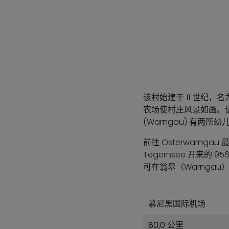
该村始建于 11 世纪，名
农场使村庄风景如画。
(Warngau) 有两所
前往 Osterwarngau
Tegernsee 开来的 
可在翁皋（Warngau
慕尼黑国际机场
80,0 公里