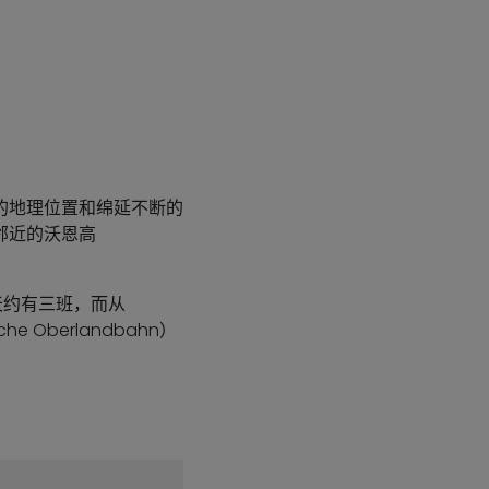
园诗般的地理位置和绵延不断的
邻近的沃恩高
交车每天约有三班，而从
 Oberlandbahn）