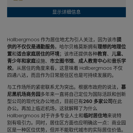
显示详细信息
Hallbergmoos 作为居住地尤为引人关注，因为该市
提
供的不仅仅是通勤服务
。哈尔贝格莫斯拥有
理想的地理位
置
和
适合家庭居住的环境
；该市还提供各种
教育
、
儿童、
青少年和家庭
设施、
市立图书馆
、
成人教育中心
和
音乐学
校
。从居住的角度来看，这意味着 Hallbergmoos 不仅
四通八达，而且作为日常居住区也是可持续发展的。
与工作场所的紧密联系尤为突出。根据市政府的说法，
慕
尼黑机场商务园
多年来一直将自己定位为国际活跃和创新
型公司的现代化办公地点，目前已有
260 多家公司
在此
办公。再加上临近机场，这就解释了为什么
Hallbergmoos 对于许多专业人士和
临时居住地
来说特
别有吸引力。同时，居住区方面也应明确这一点：商业园
区是一种区位优势，但并不能取代城市的实际居住价值。