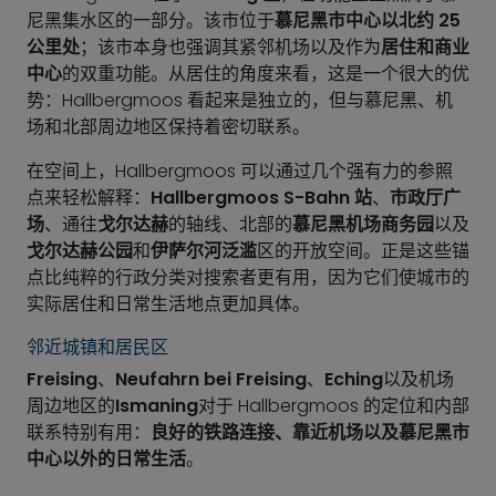
尼黑集水区的一部分。该市位于
慕尼黑市中心以北约 25
公里处
；该市本身也强调其紧邻机场以及作为
居住和商业
中心
的双重功能。从居住的角度来看，这是一个很大的优
势：Hallbergmoos 看起来是独立的，但与慕尼黑、机
场和北部周边地区保持着密切联系。
在空间上，Hallbergmoos 可以通过几个强有力的参照
点来轻松解释：
Hallbergmoos S-Bahn 站
、
市政厅广
场
、通往
戈尔达赫
的轴线、北部的
慕尼黑机场商务园
以及
戈尔达赫公园
和
伊萨尔河泛滥
区的开放空间。正是这些锚
点比纯粹的行政分类对搜索者更有用，因为它们使城市的
实际居住和日常生活地点更加具体。
邻近城镇和居民区
Freising
、
Neufahrn bei Freising
、
Eching
以及机场
周边地区的
Ismaning
对于 Hallbergmoos 的定位和内部
联系特别有用：
良好的铁路连接、靠近机场以及慕尼黑市
中心以外的日常生活
。