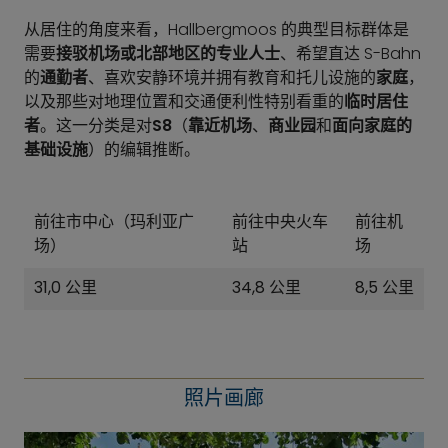
从居住的角度来看，Hallbergmoos 的典型目标群体是
需要
接驳机场或北部地区的专业人士
、希望直达 S-Bahn
的
通勤者
、喜欢安静环境并拥有教育和托儿设施的
家庭
，
以及那些对地理位置和交通便利性特别看重的
临时居住
者
。这一分类是对
S8
（
靠近机场
、
商业园
和
面向家庭的
基础设施
）的编辑推断。
前往市中心（玛利亚广
前往中央火车
前往机
场）
站
场
31,0 公里
34,8 公里
8,5 公里
照片画廊