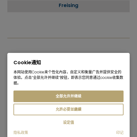
Freising
购物
Cookie通知
Hallbergmoos 的一个特别优势是生活和工作距离很
本网站使用Cookie来个性化內容，自定义和衡量广告并提供安全的
近。拥有
260 多家公司
的
慕尼黑机场商业园为
专业人士
体验。点击“全部允许并继续”按钮，即表示您同意通过cookie收集数
提供了一个极具吸引力的地理位置。在慕尼黑北部工作或
据。
经常需要前往机场的人在 Hallbergmoos 的生活往往比
在更远的社区更有效率。这一分类是根据
商业园
、
S8
和
全部允许并继续
靠近机场的地理位置
编辑而成的。
允許必要並繼續
餐饮业
设定值
Hallbergmoos 的日常生活也十分便利。这里有
多家商
隐私政策
印记
店出售当地生活用品
，还有
许多餐馆、酒馆、咖啡馆和酒