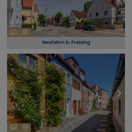
7
Neufahrn b. Freising
10