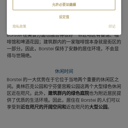
多日常出行的时间。这使得该住宅区不仅在建筑上独具特
允許必要並繼續
色，而且
在日常生活中
也
非常实用和方便
。
设定值
餐饮业
隐私政策
印记
Borstei 在美食方面也融合得很好--邻近地区有餐馆、咖
啡馆和啤酒花园；建筑群内的一家咖啡馆本身就是街区的
一部分。因此，Borstei 保持了安静的居住环境，不会显
得与世隔绝。
休闲时间
Borstei 的一大优势在于它位于当地两个重要的休闲区之
间。奥林匹克公园和宁芬堡宫殿公园这两个大型绿色休闲
区近在咫尺。此外，
建筑群内的绿色庭院
也为附近居民提
供了优质的生活环境。因此，居住在 Borstei 的人们可以
享受到
近在咫尺的开阔空间和
近在咫尺的
大型公园
。