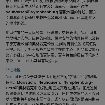
于 Borstei 位于几个可用性很强的城市空间之间，因此该
位置对日常生活特别有意义：南面和西南面有通往
Neuhausen
和
Nymphenburg 宫殿公园
的路线，而东
面和北面则有通往
奥林匹克公园
和 Moosach 其他地区
的短途路线。
地理位置的一大优势是，尽管靠近交通要道，Borstei 却
显得相对安静。绿色的内院、相对安静的地理位置以及位
于
宁芬堡公园
和
奥林匹克公园
之间的有利位置尤其值得
一提。因此，对于那些希望居住在市中心，但又希望拥有
比许多经典市中心地段更隐蔽、更有特色的居住环境的人
来说，Borstei 尤其具有吸引力。
邻近地区
Borstei 还得益于其位于几个截然不同的街区之间的地理
位置。
Moosach
、
Neuhausen
、
Nymphenburg-
Gern
和
奥林匹克中心
周边地区尤其近在咫尺。正是这种
邻里关系使得该地区更具吸引力：居住在这里的人不仅可
以享受到特殊的住宅区本身，还可以在很短的距离内到达
拥有更多购物、休闲和娱乐设施的邻近地区。