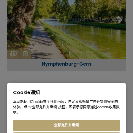
9
Nymphenburg-Gern
Cookie通知
本网站使用Cookie来个性化內容，自定义和衡量广告并提供安全的
体验。点击“全部允许并继续”按钮，即表示您同意通过cookie收集数
据。
购物
Borstei 本身和附近都有
满足日常需求的购物设施
。除了
全部允许并继续
附近的商店外，建筑群内还直接设有商店，从而缩短了许