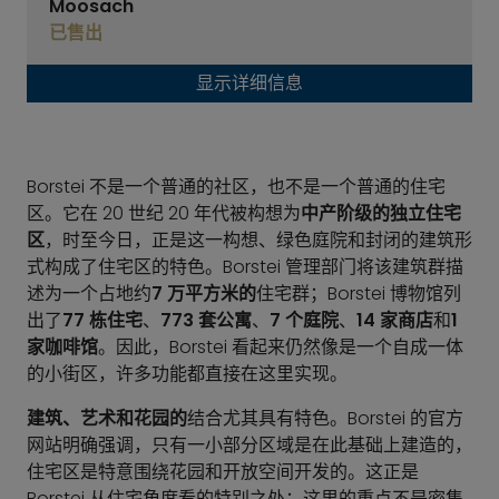
Moosach
已售出
显示详细信息
Borstei 不是一个普通的社区，也不是一个普通的住宅
区。它在 20 世纪 20 年代被构想为
中产阶级的独立住宅
区
，时至今日，正是这一构想、绿色庭院和封闭的建筑形
式构成了住宅区的特色。Borstei 管理部门将该建筑群描
述为一个占地约
7 万平方米的
住宅群；Borstei 博物馆列
出了
77 栋住宅
、
773
套公寓
、
7 个庭院
、
14 家商店
和
1
家咖啡馆
。因此，Borstei 看起来仍然像是一个自成一体
的小街区，许多功能都直接在这里实现。
建筑、艺术和花园的
结合尤其具有特色。Borstei 的官方
网站明确强调，只有一小部分区域是在此基础上建造的，
住宅区是特意围绕花园和开放空间开发的。这正是
Borstei 从住宅角度看的特别之处：这里的重点不是密集