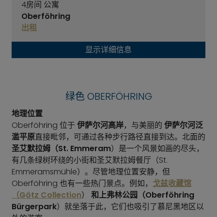
4房间 公寓
Oberföhring
出租
显示详细信息
绿色 OBERFÖHRING
地理位置
Oberföhring 位于
伊萨尔河高岸
，与美丽的
伊萨尔河泛
滥平原
直接毗邻，可通过各种步行路径直接到达。北面的
圣艾默拉姆（St. Emmeram
）是一个风景如画的尽头，
有几条绿树环绕的小街和圣艾默拉姆餐厅（St.
Emmeramsmühle）。尽管地理位置安静，但
Oberföhring 也有一些热门景点。例如，
戈兹收藏馆
（Götz Collection
）
和上弗林公园（Oberföhring
Bürgerpark
）就坐落于此，它们也吸引了慕尼黑地区以