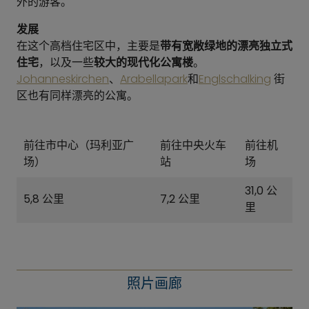
外的游客。
发展
在这个高档住宅区中，主要是
带有宽敞绿地的漂亮独立式
住宅
，以及一些
较大的现代化公寓楼
。
Johanneskirchen
、
Arabellapark
和
Englschalking
街
区也有同样漂亮的公寓。
前往市中心（玛利亚广
前往中央火车
前往机
场）
站
场
31,0 公
5,8 公里
7,2 公里
里
照片画廊