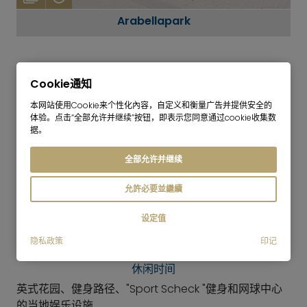
Arabellapark
Cookie通知
本网站使用Cookie来个性化內容，自定义和衡量广告并提供安全的
体验。点击“全部允许并继续”按钮，即表示您同意通过cookie收集数
据。
购物
几家小商店和超市、大型超市 "Marktkauf"、"OBI "DIY 商
全部允许并继续
店
允許必要並繼續
餐饮业
设定值
一些餐厅和啤酒花园
隐私政策
印记
休闲时间
英式花园、健身路径、"Sport Scheck "健身和网球中心
的当地娱乐设施