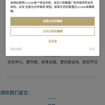
本网站使用Cookie来个性化內容，自定义和衡量广告并提供安全的
体验。点击“全部允许并继续”按钮，即表示您同意通过cookie收集数
据。
全部允许并继续
购物
各种超市，以及众多的商店和服务公司
允許必要並繼續
餐饮业
设定值
许多不同的餐馆，一些咖啡馆
隐私政策
印记
休闲时间
文化中心、图书馆、体育设施、室内游泳池、民俗节日
请给我们留言：