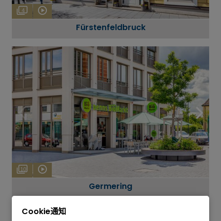
4
Fürstenfeldbruck
10
Germering
Cookie通知