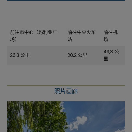
前往市中心（玛利亚广
前往中央火车
前往机
场）
站
场
49,8 公
26,3 公里
20,2 公里
里
照片画廊