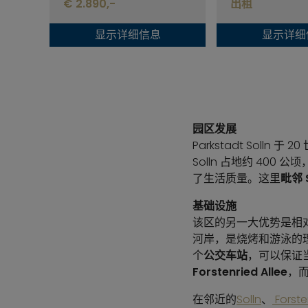
€ 2.890,-
出租
显示详细信息
显示详细
园区发展
Parkstadt Solln
Solln 占地约 400 
了生活质量。这里
毗邻 
基础设施
该区的另一大优势是相
河岸，是烧烤和游泳的
个
公交车站
，可以保证当
Forstenried Allee
，
在邻近的
Solln
、
Forste