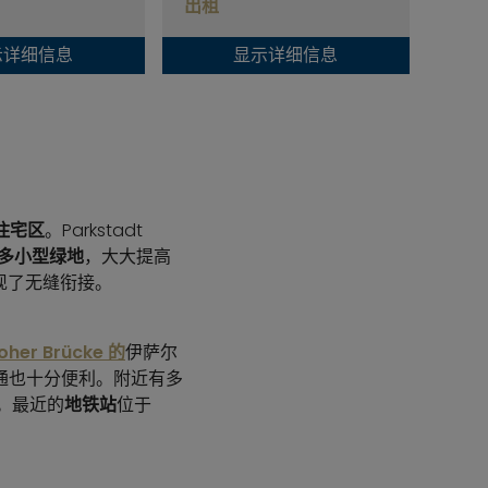
出租
出租
示详细信息
显示详细信息
住宅区
。Parkstadt
多小型绿地
，大大提高
现了无缝衔接。
oher Brücke 的
伊萨尔
通也十分便利。附近有多
站。最近的
地铁站
位于