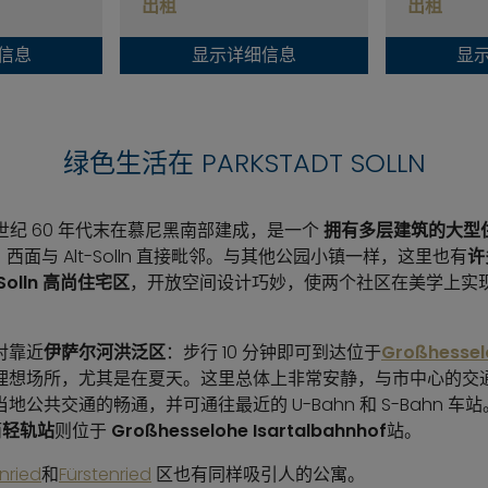
出租
出租
信息
显示详细信息
显
绿色生活在 PARKSTADT SOLLN
 于 20 世纪 60 年代末在慕尼黑南部建成，是一个
拥有多层建筑的大型
公顷，西面与 Alt-Solln 直接毗邻。与其他公园小镇一样，这里也有
许
Solln 高尚住宅区
，开放空间设计巧妙，使两个社区在美学上实
对靠近
伊萨尔河洪泛区
：步行 10 分钟即可到达位于
Großhessel
理想场所，尤其是在夏天。这里总体上非常安静，与市中心的交
地公共交通的畅通，并可通往最近的 U-Bahn 和 S-Bahn 车
而
轻轨站
则位于
Großhesselohe Isartalbahnhof
站。
nried
和
Fürstenried
区也有同样吸引人的公寓。