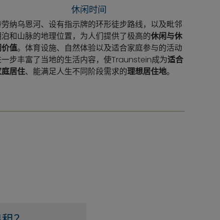
休闲时间
特劳纳乌恩河、设有指示牌的环形徒步路线，以及毗邻
湖泊和山脉的地理位置，为人们提供了极高的
休闲与休
闲价值
。体育设施、自然体验以及适合家庭参与的活动
一步丰富了当地的生活内容，使Traunstein成为
适合
家庭居住
、能满足人生不同阶段需求的
理想居住地
。
出租？