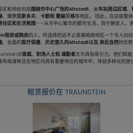
住区和地标包括
围绕市中心广场的Altstadt
、
火车站周边区域
、
赫
、
沃尔克斯多夫
、
卡默和
霍赫贝格
等地区。 因此，在这座整
居住区和生活氛围
——从市中心繁华的都市生活，到宁静宜人、
tein租房或购房
的人，所选择的远不止是基姆高地区一个令人向往
施
、全面的
医疗保健
、
历史悠久的Altstadt以及
亲近自然
的优势
nstein对
家庭
、
职场人士和
通勤者
尤为具有吸引力。他们既能
座布局清晰且在地区内具有重要地位的城市中，体验多样化的居
租赁报价在 TRAUNSTEIN