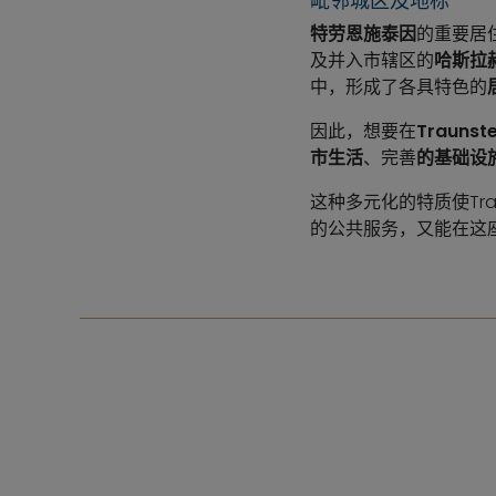
毗邻城区及地标
特劳恩施泰因
的重要居
及并入市辖区的
哈斯拉
中，形成了各具特色的
因此，想要在
Trauns
市生活
、完善
的基础设
这种多元化的特质使Trau
的公共服务，又能在这