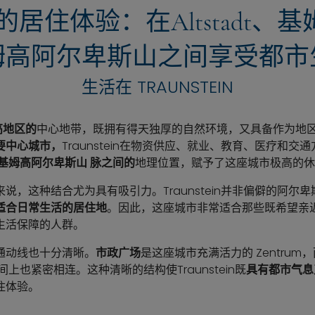
tein的居住体验：在Altstadt
姆高阿尔卑斯山之间享受都市
生活在 TRAUNSTEIN
高地区的
中心地带，既拥有得天独厚的自然环境，又具备作为地
要中心城市，
Traunstein在物资供应、就业、教育、医疗和
基姆高阿尔卑斯山
脉之间的
地理位置，赋予了这座城市极高的休
说，这种结合尤为具有吸引力。Traunstein并非偏僻的阿尔
适合日常生活的居住地
。因此，这座城市非常适合那些既希望亲
生活保障的人群。
通动线也十分清晰。
市政广场
是这座城市充满活力的 Zentrum，
间上也紧密相连。这种清晰的结构使Traunstein既
具有都市气息
住体验。