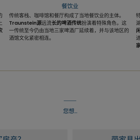
餐饮业
的
传统客栈、咖啡馆和餐厅构成了当地餐饮业的主体。
上
Traunstein源
远流
长的啤酒传统
扮演着特殊角色，这
农
一传统至今仍由当地三家啤酒厂延续着，并与该地区的
酒馆文化紧密相连。
进
您想...
买房产？
带家具