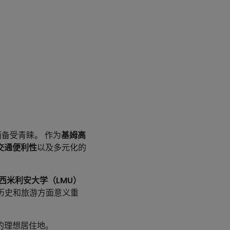
备受青睐。 作为
基姆高
交通便利性
以及多元化的
西米利安大学（LMU）
仅在历史和旅游方面意义重
的理想居住地。