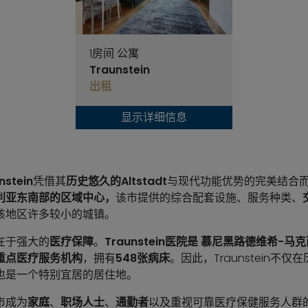
1房间 公寓
Traunstein
出租
显示详细信息
nstein
凭借其
历史悠久的Altstadt
与现代功能优势的完美结合而
利亚东南部的区域中心，
该市提供的综合配套设施、服务种类、
该地区许多较小的城镇。
在于强大的
医疗保障
。
Traunstein医院是
慕尼黑路德维希-马克
重点医疗服务机构
，拥有
548张病床
。因此，Traunstein不
也是一个特别宜居的居住地。
市成为
家庭
、
职场人士
、
通勤者
以及重视可靠医疗保健服务人群