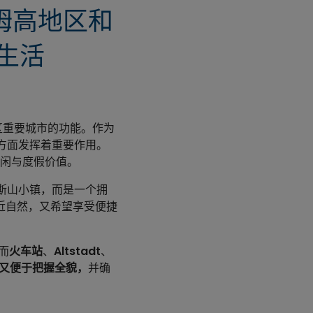
、基姆高地区和
生活
区重要城市的功能。作为
交通方面发挥着重要作用。
闲与度假价值。
卑斯山小镇，而是一个拥
近自然，又希望享受便捷
而
火车站
、
Altstadt
、
又便于把握全貌，
并确