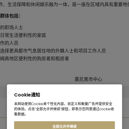
作、生活保障和休闲娱乐融为一体，是一座在区域内具有重要地
居民群体包括：
的职场人士
日常生活便利性的家庭
作的人员
选择更具都市气息居住地的外籍人士和项目工作人员
姆高地区便利性的购房者和租房者
慕尼黑市中心
103,0 公里
Cookie通知
本网站使用Cookie来个性化內容，自定义和衡量广告并提供安全
的体验。点击“全部允许并继续”按钮，即表示您同意通过cookie收
集数据。
照片画廊
全部允许并继续