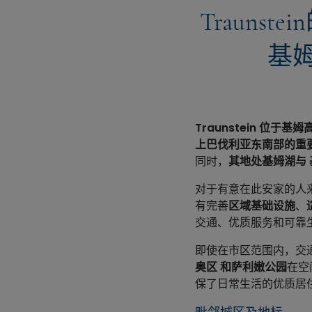
Trauns
基
Traunstein
位于基姆
上巴伐利亚东南部的重
同时，
其地处基姆湖与
对于有意在此安家的人来
有完善
区域基础设施
、
交通、优质服务和可靠
即使在市区范围内，交
奥区
和萨利嫩公园
在空
保了日常生活的优质居