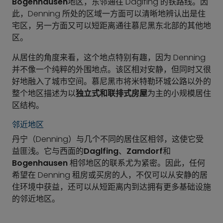
Bogenhausen
地区，东邻通往 Daglfing 的铁路线。因
此，Denning 所处的区域一方面可以清晰地辨认出是住
宅区，另一方面又可以短距离通往慕尼黑东北部的其他地
区。
从居住的角度来看，这个地点特别有趣，因为 Denning
并不像一个纯粹的外围地点。该区相对安静，但同时又很
好地融入了城市空间。慕尼黑市将米特勒环城公路以外的
整个地区描述为以
独立式和联排式房屋
为主的小规模居住
区结构。
邻近地区
丹宁（Denning）与几个不同的居住区相邻，这使它受
益匪浅。它与西面的
Daglfing
、
Zamdorf
和
Bogenhausen
相邻地区的联系尤为紧密。因此，任何
希望在 Denning 租房或买房的人，不仅可以从安静的居
住环境中获益，还可以从短距离内到达拥有更多基础设施
的邻近地区。