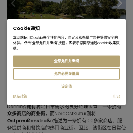
Cookie通知
本网站使用Cookie来个性化內容，自定义和衡量广告并提供安全的
12
体验。点击“全部允许并继续”按钮，即表示您同意通过cookie收集数
Feringa See
据。
全部允许并继续
允許必要並繼續
设定值
隐私政策
印记
购物
Denning拥有满足日常需求的良好地理位置--一条拥有
众多商店的商业街
，而NordOstKultur则将
Ostpreußenstraß
e描述为一条拥有100多家商店、服
务提供商和餐饮店的热门商业街。因此，该街区在日常使